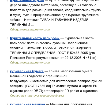
Курительная трубка
— Курительная трубка: изделие из
3
дерева или другого материала, состоящее из головки с
полостью для размещения табака, соединительной трубки
и мундштука и предназначенное для курения трубочного
табака... Источник: ТАБАК И ТАБАЧНЫЕ ИЗДЕЛИЯ.
ТЕРМИНЫ И …
Официальная терминология
Курительная часть папиросы
— Курительная часть
4
папиросы: часть гильзовой рубашки, заполненная
табаком... Источник: ТАБАК И ТАБАЧНЫЕ ИЗДЕЛИЯ.
ТЕРМИНЫ И ОПРЕДЕЛЕНИЯ. ГОСТ Р 52463 2005 (утв.
Приказом Ростехрегулирования от 29.12.2005 N 481 ст) …
Официальная терминология
курительная бумага
— Тонкая малозольная бумага
5
машинной гладкости с ограниченной
воздухопроницаемостью для изготовления папирос ручной
завертки. [ГОСТ 17586 80] Тематики бумага и картон EN
cigarette paper DE Zigarettenpapier FR papier à cigarettes …
Справочник технического переводчика
курительная машина
— Машина для прокуривания
6