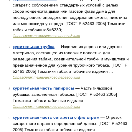
сигарет с соблюдением стандартных условий с целью
сбора конденсата дыма или газовой фазы дыма для
последующего определения содержания смолы, никотина
или монооксида углерода. [ГОСТ Р 52463 2005] Тематики
табак и табачные&#8230; …
Справочник технического переводчика
курительная трубка
— Изделие из дерева или другого
7
материала, состоящее из головки с полостью для
размещения табака, соединительной трубки и мундштука и
предназначенное для курения трубочного табака. [ГОСТ Р
52463 2005] Тематики табак и табачные изделия …
Справочник технического переводчика
курительная часть папиросы
— Часть гильзовой
8
рубашки, заполненная табаком. [ГОСТ Р 52463 2005]
Тематики табак и табачные изделия …
Справочник технического переводчика
курительная часть сигареты с фильтром
— Отрезок
9
сигаретного штранга определенной длины. [ГОСТ Р 52463
2005] Тематики табак и табачные изделия …